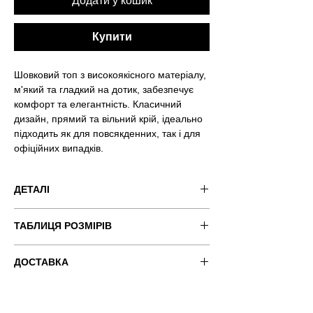
Додати у кошик
Купити
Шовковий топ з високоякісного матеріалу,
м'який та гладкий на дотик, забезпечує
комфорт та елегантність. Класичний
дизайн, прямий та вільний крій, ідеально
підходить як для повсякденних, так і для
офіційних випадків.
ДЕТАЛІ
Код товару: VND-RSQ026
ТАБЛИЦЯ РОЗМІРІВ
Колір товару: сірий
Застібка: 8 внутрішніх ґудзиків (4
декоративні регульовані смужки).
xxs
xs
s
m
l
ДОСТАВКА
Розмір: XS.
БЕЗКОШТОВНА ДОСТАВКА ДЛЯ ВСІХ
Виміри моделі: 177 см / 5' 10" , Обхват
bust
80-
84-
88-
92-
96-
ЗАМОВЛЕНЬ
грудей 89 см, Обхват талії 62 см, Обхват
(cm)
82
86
90
94
98