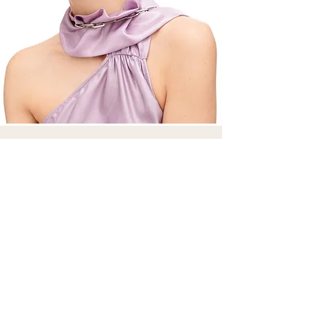
Залишайтеся комфортно
Підпишіться на оновлення та спеціальні
пропозиції
Відправити
Головна
Про нас
Магазин
Контакти