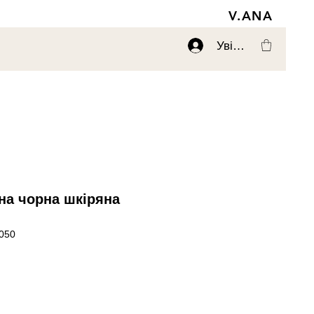
V.ANA
Увійти
на чорна шкіряна
050