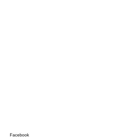
60-62
64-66
68-70
72-74
88-90
92-94
96-98
100-
102
Facebook