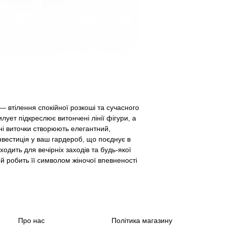
waist
56-58
(cm)
hips
84-86
(cm)
— втілення спокійної розкоші та сучасного
лует підкреслює витончені лінії фігури, а
ні виточки створюють елегантний,
нвестиція у ваш гардероб, що поєднує в
дходить для вечірніх заходів та будь-якої
ей робить її символом жіночої впевненості
Про нас
Політика магазину