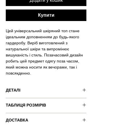
Додати у кошик
Купити
Цей універсальний шкіряний топ стане
ідеальним доповненням до будь-якого
гардеробу. Виріб виготовлений з
натуральної шкіри та випромінює
вишуканість і стиль. Позачасовий дизайн
робить цей предмет одягу поза часом,
який можна носити як вечорами, так і
повсякденно.
ДЕТАЛІ
Код товару: VND-RSQ031
ТАБЛИЦЯ РОЗМІРІВ
Колір товару: сірий
Застібка: блискавка
Розмір: S
xxs
xs
s
m
l
ДОСТАВКА