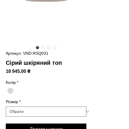
Артикул: VND-RSQ031
Сірий шкіряний топ
Ціна
18 945,00 ₴
Колір
*
Розмір
*