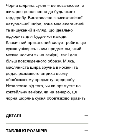
Чорна шкіряна сукня – це позачасове та
шикарне доповнення до будь-якого
гардеробу. Виготовлена ​​з високоякісної
натуральної шкіри, вона має елегантний
та вишуканий вигляд, що ідеально
підходить для будь-якої нагоди.
Класичний приталений силует робить цю
сукню універсальним предметом, який
можна носити як на вечірці, так і для
більш повсякденного образу. М'яка,
масляниста шкіра зручна в носінні та
додає розкішного штриха цьому
обов'язковому предмету гардеробу.
Незалежно від того, чи ви прямуєте на
коктейльну вечірку, чи на вечерю, ця
чорна шкіряна сукня обов'язково вразить.
ДЕТАЛІ
Код товару: VND-RSQ044
ТАБЛИЦЯ РОЗМІРІВ