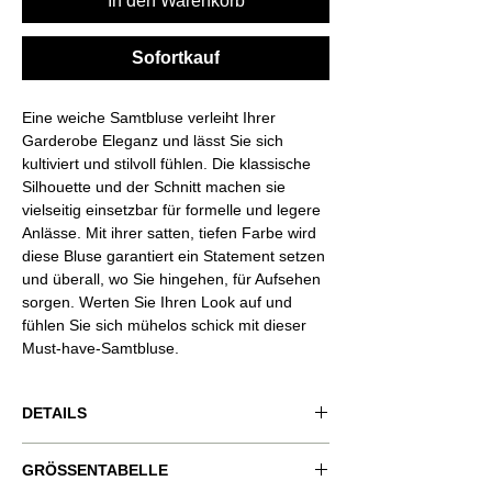
In den Warenkorb
Sofortkauf
Eine weiche Samtbluse verleiht Ihrer
Garderobe Eleganz und lässt Sie sich
kultiviert und stilvoll fühlen. Die klassische
Silhouette und der Schnitt machen sie
vielseitig einsetzbar für formelle und legere
Anlässe. Mit ihrer satten, tiefen Farbe wird
diese Bluse garantiert ein Statement setzen
und überall, wo Sie hingehen, für Aufsehen
sorgen. Werten Sie Ihren Look auf und
fühlen Sie sich mühelos schick mit dieser
Must-have-Samtbluse.
DETAILS
Produktcode: VND-RSQ023
GRÖSSENTABELLE
Produktfarbe: schwarz