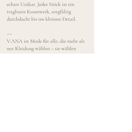
echtes Unikat. Jedes Stück ist ein
tragbares Kunstwerk, sorgfältig
durchdacht bis ins kleinste Detail.
---
V.ANA ist Mode für alle, die mehr als
nur Kleidung wählen – sie wählen
persönlichen Stil, bei dem Schönheit,
Komfort und Exklusivität in perfekter
Harmonie vereinen. Jede Kollektion ist
eine raffinierte Mischung aus
hochwertigen Materialien, modernen
Silhouetten und zeitloser Eleganz.
Startseite
Unsere
Shop
Geschichte
Blog
Kontakt