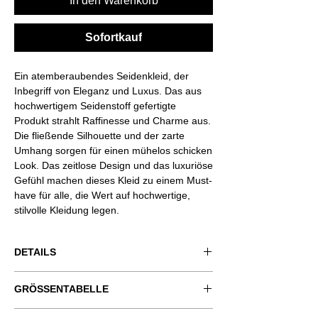
In den Warenkorb
Sofortkauf
Ein atemberaubendes Seidenkleid, der
Inbegriff von Eleganz und Luxus. Das aus
hochwertigem Seidenstoff gefertigte
Produkt strahlt Raffinesse und Charme aus.
Die fließende Silhouette und der zarte
Umhang sorgen für einen mühelos schicken
Look. Das zeitlose Design und das luxuriöse
Gefühl machen dieses Kleid zu einem Must-
have für alle, die Wert auf hochwertige,
stilvolle Kleidung legen.
DETAILS
Produktcode: VND-RSQ040
GRÖSSENTABELLE
Produktfarbe: dunkelgrün.
Model trägt Größe: XS.