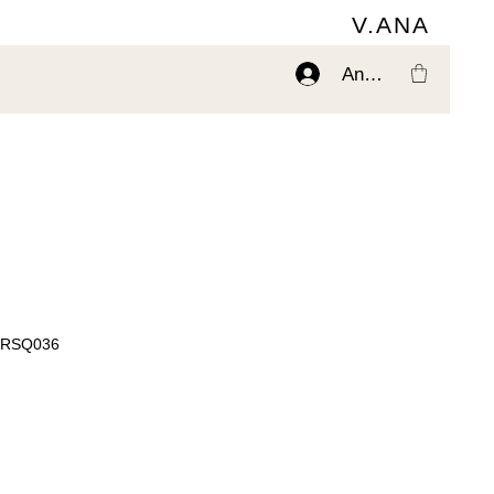
V.ANA
Anmelden
D-RSQ036
is