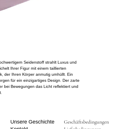
(cm)
hips
84-86
(cm)
ochwertigem Seidenstoff strahlt Luxus und
helt Ihrer Figur mit einem taillierten
, der Ihren Körper anmutig umhüllt. Ein
rgen für ein einzigartiges Design. Der zarte
der bei Bewegungen das Licht reflektiert und
t.
Geschäftsbedingungen
Unsere Geschichte
Lieferbedingungen
Kontakt