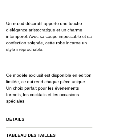
Un nœud décoratif apporte une touche
d'élégance aristocratique et un charme
intemporel. Avec sa coupe impeccable et sa
confection soignée, cette robe incarne un
style irréprochable.
Ce modèle exclusif est disponible en édition
limitée, ce qui rend chaque pièce unique.
Un choix parfait pour les événements
formels, les cocktails et les occasions
spéciales.
DÉTAILS
Code produit : VND-RSQ015
TABLEAU DES TAILLES
Couleur du produit : gris