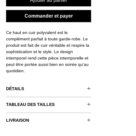
Ajouter au panier
Commander et payer
Ce haut en cuir polyvalent est le
complément parfait à toute garde-robe. Le
produit est fait de cuir véritable et respire la
sophistication et le style. Le design
intemporel rend cette pièce intemporelle et
peut être portée aussi bien en soirée qu'au
quotidien.
DÉTAILS
Code produit : VND-RSQ031
TABLEAU DES TAILLES
Couleur du produit : gris
Fermeture : fermeture éclair
Le mannequin porte la taille : S.
xxs
xs
s
m
l
LIVRAISON
Hauteur du modèle : 1,77 cm / 5 pouces, 81
LIVRAISON GRATUITE SUR TOUTES LES
pieds.
bust
80-
84-
88-
92-
96-