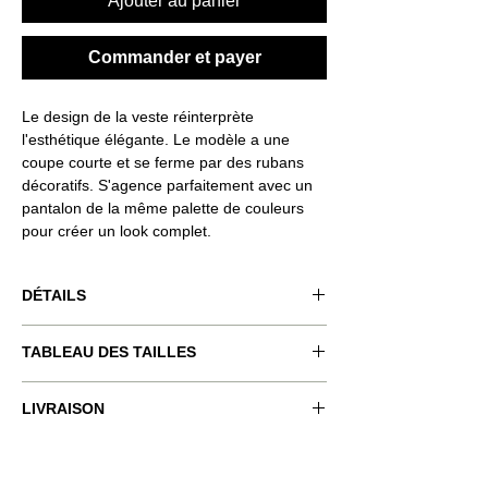
Ajouter au panier
Commander et payer
Le design de la veste réinterprète
l'esthétique élégante. Le modèle a une
coupe courte et se ferme par des rubans
décoratifs. S'agence parfaitement avec un
pantalon de la même palette de couleurs
pour créer un look complet.
DÉTAILS
Code produit : VND-RSQ028
TABLEAU DES TAILLES
Couleur du produit : vert.
Fermoir : 4 boutons internes
2 bandes décoratives.
xxs
xs
s
m
l
LIVRAISON
Le mannequin porte la taille : S
LIVRAISON GRATUITE SUR TOUTES LES
Hauteur du modèle : 1,77 cm/5"81 pieds de
bust
80-
84-
88-
92-
96-
COMMANDES
hauteur.
(cm)
82
86
90
94
98